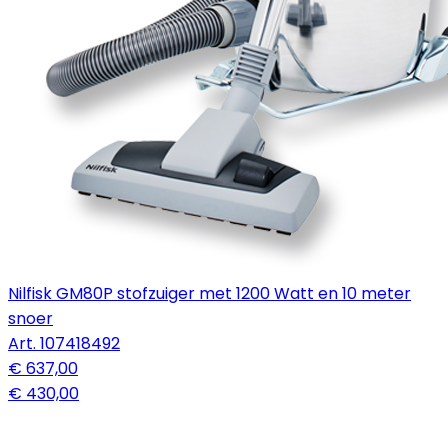
Nilfisk GM80P stofzuiger met 1200 Watt en 10 meter
snoer
Art.
107418492
€ 637,00
€ 430,00