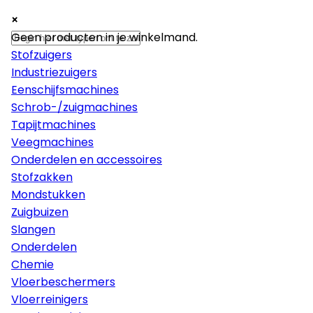
×
×
×
Machines
Geen producten in je winkelmand.
Stofzuigers
Industriezuigers
Eenschijfsmachines
Schrob-/zuigmachines
Tapijtmachines
Veegmachines
Onderdelen en accessoires
Stofzakken
Mondstukken
Zuigbuizen
Slangen
Onderdelen
Chemie
Vloerbeschermers
Vloerreinigers