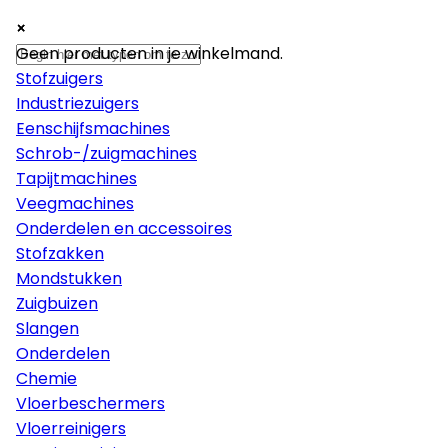
×
×
×
Machines
Geen producten in je winkelmand.
Stofzuigers
Industriezuigers
Eenschijfsmachines
Schrob-/zuigmachines
Tapijtmachines
Veegmachines
Onderdelen en accessoires
Stofzakken
Mondstukken
Zuigbuizen
Slangen
Onderdelen
Chemie
Vloerbeschermers
Vloerreinigers