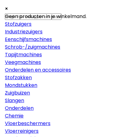
×
×
×
Machines
Geen producten in je winkelmand.
Stofzuigers
Industriezuigers
Eenschijfsmachines
Schrob-/zuigmachines
Tapijtmachines
Veegmachines
Onderdelen en accessoires
Stofzakken
Mondstukken
Zuigbuizen
Slangen
Onderdelen
Chemie
Vloerbeschermers
Vloerreinigers