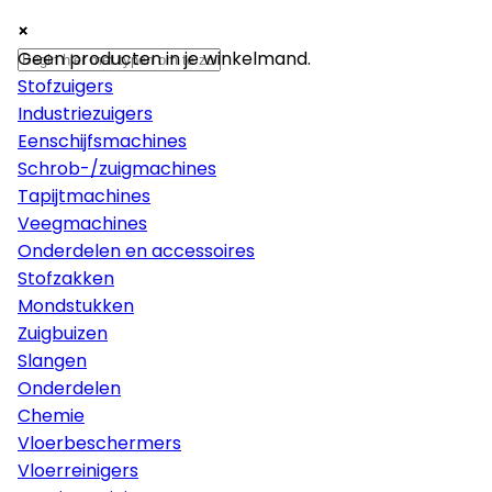
×
×
×
Machines
Geen producten in je winkelmand.
Stofzuigers
Industriezuigers
Eenschijfsmachines
Schrob-/zuigmachines
Tapijtmachines
Veegmachines
Onderdelen en accessoires
Stofzakken
Mondstukken
Zuigbuizen
Slangen
Onderdelen
Chemie
Vloerbeschermers
Vloerreinigers