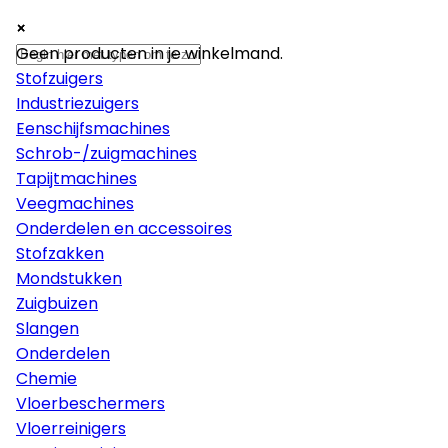
×
×
×
Machines
Geen producten in je winkelmand.
Stofzuigers
Industriezuigers
Eenschijfsmachines
Schrob-/zuigmachines
Tapijtmachines
Veegmachines
Onderdelen en accessoires
Stofzakken
Mondstukken
Zuigbuizen
Slangen
Onderdelen
Chemie
Vloerbeschermers
Vloerreinigers