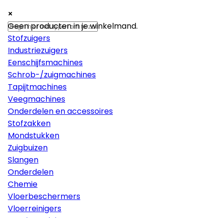
×
×
×
Machines
Geen producten in je winkelmand.
Stofzuigers
Industriezuigers
Eenschijfsmachines
Schrob-/zuigmachines
Tapijtmachines
Veegmachines
Onderdelen en accessoires
Stofzakken
Mondstukken
Zuigbuizen
Slangen
Onderdelen
Chemie
Vloerbeschermers
Vloerreinigers