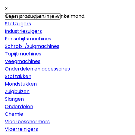
×
×
×
Machines
Geen producten in je winkelmand.
Stofzuigers
Industriezuigers
Eenschijfsmachines
Schrob-/zuigmachines
Tapijtmachines
Veegmachines
Onderdelen en accessoires
Stofzakken
Mondstukken
Zuigbuizen
Slangen
Onderdelen
Chemie
Vloerbeschermers
Vloerreinigers